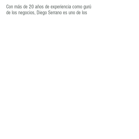
Sobre el Autor
Con más de 20 años de experiencia como gurú
de los negocios, Diego Serrano es uno de los
consultores más reconocidos en España. Su
especialidad consite en detectar los puntos
débiles de una empresa y transformarlos en
sus más grandes fortalezas.
Leer Más
Posts Populares