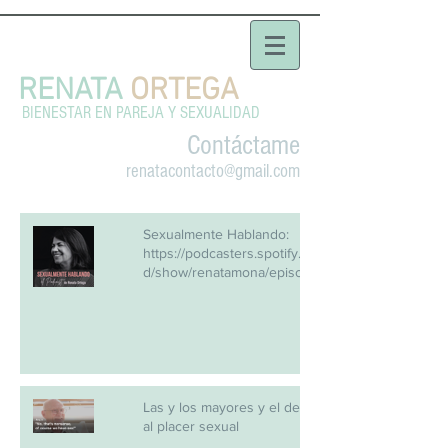
RENATA
ORTEGA
BIENESTAR EN PAREJA Y SEXUALIDAD
Contáctame
renatacontacto@gmail.com
Sexualmente Hablando:
https://podcasters.spotify.com/po
d/show/renatamona/episodes/Pa
radigmas-que-nos-han-
estropeado-la-vida-sexual-e2qrlci
Las y los mayores y el derecho
al placer sexual