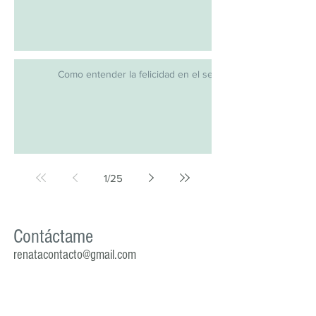
Como entender la felicidad en el sexo.
1
/
25
Contáctame
renatacontacto@gmail.com