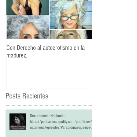
Con Derecho al autoerotismo en la
La lealtad: un pilar
madurez.
sexual
Posts Recientes
Sexualmente Hablando:
https://podcasters.spotify.com/pod/show/re
natamona/episodes/Paradigmas-que-nos-
han-estropeado-la-vida-sexual-e2qrlci