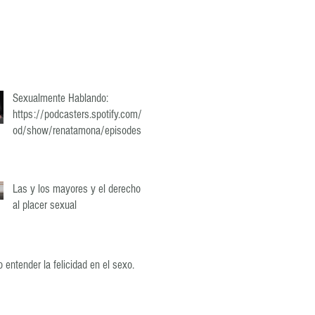
Sexualmente Hablando:
https://podcasters.spotify.com/p
od/show/renatamona/episodes/
Paradigmas-que-nos-han-
estropeado-la-vida-sexual-e2qrlci
Las y los mayores y el derecho
al placer sexual
entender la felicidad en el sexo.