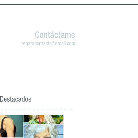
Contáctame
renatacontacto@gmail.com
 Destacados