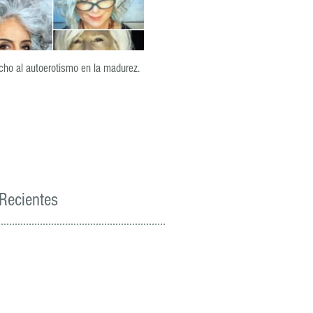
ho al autoerotismo en la madurez.
La lealtad: un pilar del encuentro sexual
Recientes