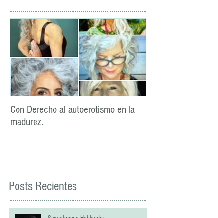
Con Derecho al autoerotismo en la
La lealtad: un pilar
madurez.
sexual
Posts Recientes