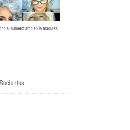
ho al autoerotismo en la madurez.
La lealtad: un pilar del encuentro sexual
Recientes