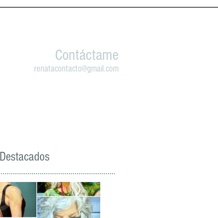
Contáctame
renatacontacto@gmail.com
 Destacados