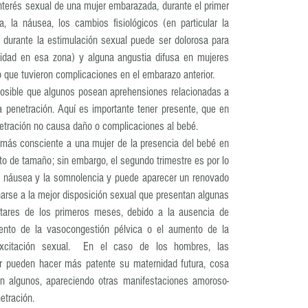
interés sexual de una mujer embarazada, durante el primer 
a, la náusea, los cambios fisiológicos (en particular la 
durante la estimulación sexual puede ser dolorosa para 
lidad en esa zona) y alguna angustia difusa en mujeres 
que tuvieron complicaciones en el embarazo anterior.
osible que algunos posean aprehensiones relacionadas a 
a penetración. Aquí es importante tener presente, que en 
etración no causa daño o complicaciones al bebé.
más consciente a una mujer de la presencia del bebé en 
 de tamaño; sin embargo, el segundo trimestre es por lo 
a náusea y la somnolencia y puede aparecer un renovado 
narse a la mejor disposición sexual que presentan algunas 
tares de los primeros meses, debido a la ausencia de 
nto de la vasocongestión pélvica o el aumento de la 
excitación sexual.  En el caso de los hombres, las 
r pueden hacer más patente su maternidad futura, cosa 
en algunos, apareciendo otras manifestaciones amoroso-
etración.