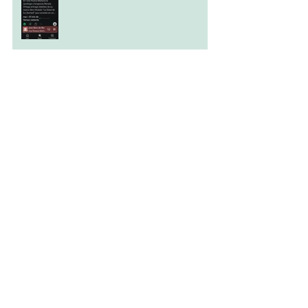
“La ciencia ha estudiado penes, pero hay un
vacío increíble en nuestro entendimiento de
las vaginas"
Dia Internacional por La Salud Sexual y
Reproductiva
El espacio terapéutico online. Un desafío del
2020 que comienza a generar resultados
positivos.