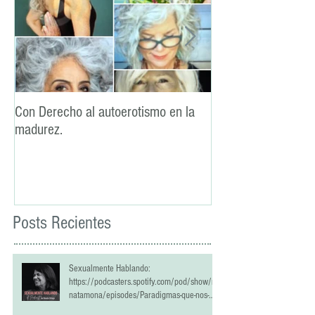
Con Derecho al autoerotismo en la
La lealtad: un pilar
madurez.
sexual
Posts Recientes
Sexualmente Hablando:
https://podcasters.spotify.com/pod/show/re
natamona/episodes/Paradigmas-que-nos-
han-estropeado-la-vida-sexual-e2qrlci