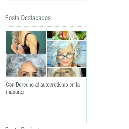
Posts Destacados
Con Derecho al autoerotismo en la
La lealtad: un pilar
madurez.
sexual