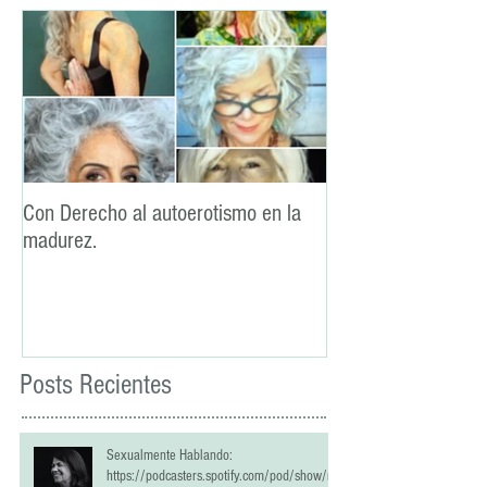
Con Derecho al autoerotismo en la
La lealtad: un pilar
madurez.
sexual
Posts Recientes
Sexualmente Hablando:
https://podcasters.spotify.com/pod/show/re