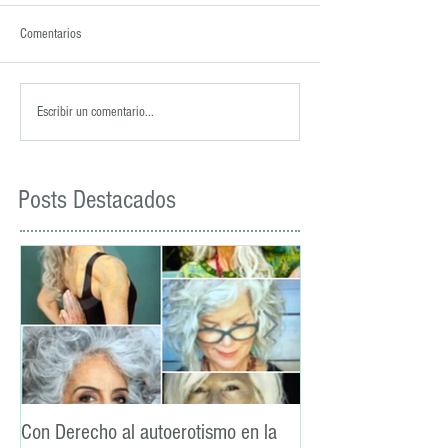
Comentarios
Escribir un comentario...
Posts Destacados
Con Derecho al autoerotismo en la
La lealtad: un pilar