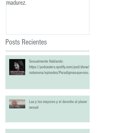
madurez.
sexual
Posts Recientes
Sexualmente Hablando:
https://podcasters.spotify.com/pod/show/re
natamona/episodes/Paradigmas-que-nos-
han-estropeado-la-vida-sexual-e2qrlci
Las y los mayores y el derecho al placer
sexual