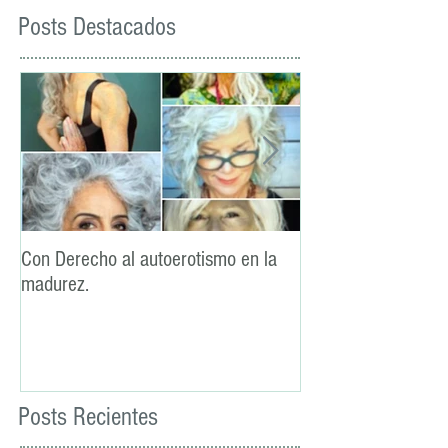
Posts Destacados
Con Derecho al autoerotismo en la
La lealtad: un pilar
madurez.
sexual
Posts Recientes