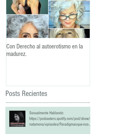
Con Derecho al autoerotismo en la
La lealtad: un pilar
madurez.
sexual
Posts Recientes
Sexualmente Hablando:
https://podcasters.spotify.com/pod/show/re
natamona/episodes/Paradigmas-que-nos-
han-estropeado-la-vida-sexual-e2qrlci