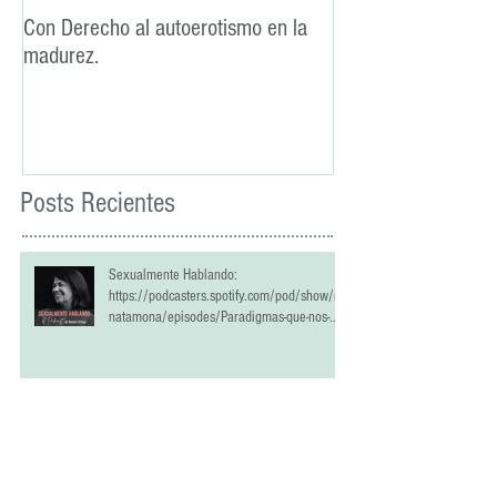
Con Derecho al autoerotismo en la
La lealtad: un pilar
madurez.
sexual
Posts Recientes
Sexualmente Hablando:
https://podcasters.spotify.com/pod/show/re
natamona/episodes/Paradigmas-que-nos-
han-estropeado-la-vida-sexual-e2qrlci
Las y los mayores y el derecho al placer
sexual